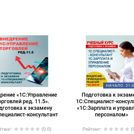
НАЧАЛО:
21.
рение «1С:Управление
Подготовка к экзам
орговлей ред. 11.5».
1С:Специалист-консул
дготовка к экзамену
«1С:Зарплата и управ
пециалист-консультант
персоналом»
йтинг
:
(0.0)
Рейтинг
:
(