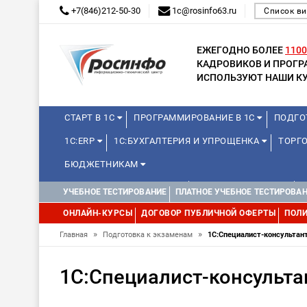
+7(846)212-50-30
1c@rosinfo63.ru
Список ви
ЕЖЕГОДНО БОЛЕЕ
1100
КАДРОВИКОВ И ПРОГ
ИСПОЛЬЗУЮТ НАШИ КУ
СТАРТ В 1С
ПРОГРАММИРОВАНИЕ В 1С
ПОДГО
1С:ERP
1С:БУХГАЛТЕРИЯ И УПРОЩЕНКА
ТОРГО
БЮДЖЕТНИКАМ
КУРСЫ ДЛЯ ШКОЛЬНИКОВ
ДЛЯ ШКОЛЬНИКОВ
УЧЕБНОЕ ТЕСТИРОВАНИЕ
ПЛАТНОЕ УЧЕБНОЕ ТЕСТИРОВА
WEB, JAVA И ANDROID
ОНЛАЙН-КУРСЫ
ДОГОВОР ПУБЛИЧНОЙ ОФЕРТЫ
ПОЛИ
»
»
Главная
Подготовка к экзаменам
1С:Специалист-консультан
1С:Специалист-консульта