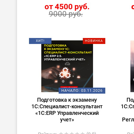
от 4500 руб.
9000 руб.
ХИТ!
НОВИНКА
НАЧАЛО:
03.11.2026
Подготовка к экзамену
По
1С:Специалист-консультант
1С:С
«1С:ERP Управленческий
учет»
Рег