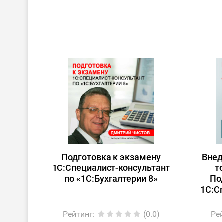
Подготовка к экзамену
Внед
1С:Специалист-консультант
т
по «1С:Бухгалтерии 8»
По
1С:С
Рейтинг
:
(0.0)
Ре