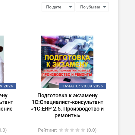
09.2026
НАЧАЛО:
28.09.2026
ену
Подготовка к экзамену
ьтант
1С:Специалист-консультант
ление
«1С:ERP 2.5. Производство и
ремонты»
0.0)
Рейтинг
:
(0.0)