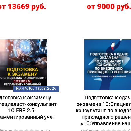
от 13669 руб.
от 9000 руб
НАЧАЛО:
18.08.2026
дготовка к экзамену
Подготовка к сдач
пециалист-консультант
экзамена 1С:Специал
1С:ERP 2.5.
консультант по внед
ламентированный учет
прикладного решен
«1С:Управление на
фирмой»