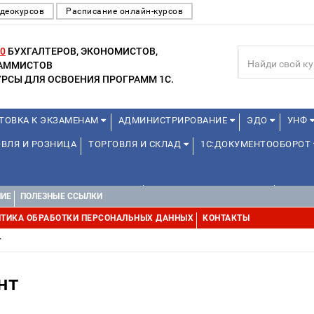
деокурсов
Расписание онлайн-курсов
0
БУХГАЛТЕРОВ, ЭКОНОМИСТОВ,
РАММИСТОВ
РСЫ ДЛЯ ОСВОЕНИЯ ПРОГРАММ 1С.
ТОВКА К ЭКЗАМЕНАМ
АДМИНИСТРИРОВАНИЕ
ЭДО
УНФ
ВЛЯ И РОЗНИЦА
ТОРГОВЛЯ И СКЛАД
1С:ДОКУМЕНТООБОРОТ
1С:УПРАВЛЕНИЕ ХОЛДИНГОМ
УПРАВЛЕНИЕ ПРОЕКТАМИ
УПРАВ
НИЕ
ПОЛЕЗНЫЕ ССЫЛКИ
ТИКА ОБРАБОТКИ ПЕРСОНАЛЬНЫХ ДАННЫХ
КОНТАКТЫ
т
нт